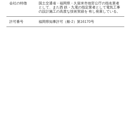
会社の特徴
国土交通省・福岡県・久留米市他官公庁の指名業者
として、また西 鉄・九電の指定業者として電気工事
の設計施工の高度な技術実績を 有し発展している。
許可番号
福岡県知事許可（般-2）第16170号